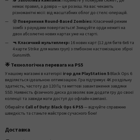
🕵️
Захоплива кампанія:
Пориньте у похмурий сюжет, де
немає правил, а довіра — це розкіш. На вас чекають
різноманітні місії: від масштабних облог до стелс-операцій.
🧟
Повернення Round-Based Zombies:
Класичний режим
зомбі з раундами повертається! Знищуйте орди нежиті на
двох абсолютно нових картах уже на старті.
🔫
Класичний мультиплеєр:
16 нових карт (12 для битв 6х6 та
4 карти Strike для малих груп) з глибокою кастомізацією зброї
Gunsmith.
🌟 Технологічна перевага на PS5
У нашому магазині в категорії
ігор для PlayStation 5
Black Ops 6
виділяється ідеальною оптимізацією. Гра підтримує 4K роздільну
здатність, частоту до 120 Гц та миттєві завантаження завдяки
SSD. Наявність фізичного диска дозволяє вам додати гру до своєї
колекції та завжди мати доступ до офлайн-кампанії.
Обирайте
Call of Duty: Black Ops 6 PS5
— відчуйте справжню
швидкість та станьте майстром сучасного бою!
Доставка