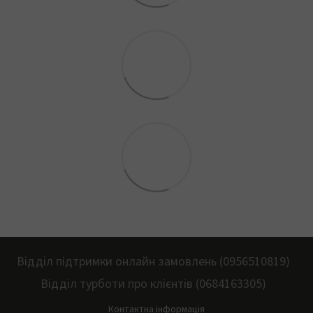
Відділ підтримки онлайн замовлень (0956510819)
Відділ турботи про клієнтів (0684163305)
Контактна інформація