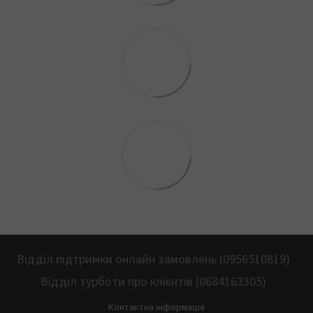
Відділ підтримки онлайн замовлень (0956510819)
Відділ турботи про клієнтів (0684163305)
Контактна інформація