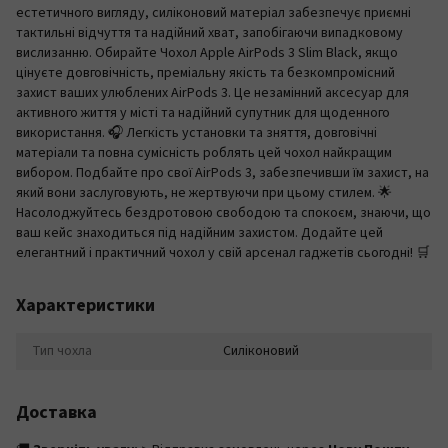
естетичного вигляду, силіконовий матеріал забезпечує приємні
тактильні відчуття та надійний хват, запобігаючи випадковому
вислизанню. Обирайте Чохол Apple AirPods 3 Slim Black, якщо
цінуєте довговічність, преміальну якість та безкомпромісний
захист ваших улюблених AirPods 3. Це незамінний аксесуар для
активного життя у місті та надійний супутник для щоденного
використання. 🎧 Легкість установки та зняття, довговічні
матеріали та повна сумісність роблять цей чохол найкращим
вибором. Подбайте про свої AirPods 3, забезпечивши їм захист, на
який вони заслуговують, не жертвуючи при цьому стилем. 🌟
Насолоджуйтесь бездротовою свободою та спокоєм, знаючи, що
ваш кейс знаходиться під надійним захистом. Додайте цей
елегантний і практичний чохол у свій арсенал гаджетів сьогодні! 🛒
Характеристики
Тип чохла
Силіконовий
Доставка