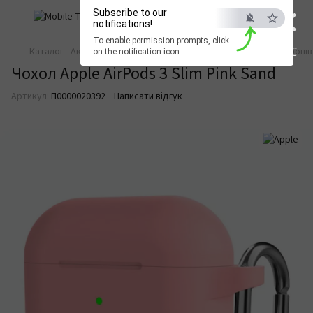
×
Subscribe to our
notifications!
To enable permission prompts, click
ESC
Каталог
Аксесуари для смартфонів
Аксесуари для смартфонів
on the notification icon
Чохол Apple AirPods 3 Slim Pink Sand
Артикул:
П0000020392
Написати відгук