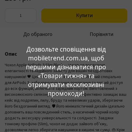
Купити
До обраного
Порівняти
Дозвольте сповіщення від
Опис
mobiletrend.com.ua, щоб
Чохол Apple AirPods 3 Slim Black — ідеальне поєднання
першими дізнаватися про
елегантності та надійного захисту для ваших бездротових
«Товари тижня» та
навушників! 🖤 Цей стильний аксесуар розроблений спеціально
для AirPods 3, забезпечуючи точне прилягання та легкий доступ
отримувати ексклюзивні
до всіх функцій, включно із зарядним портом. Виготовлений з
промокоди!
високоякісного силікону, чохол Slim Black ефективно захищає ваш
кейс від подряпин, пилу, бруду та невеликих ударів, зберігаючи
його бездоганний вигляд. 🛡️ Його мінімалістичний дизайн ідеально
доповнить ваш повсякденний стиль, а насичений чорний колір
додасть аксесуару універсальності та солідності. Завдяки
тонкому профілю (Slim), чохол не додає зайвого об’єму,
дозволяючи легко зберігати навушники в кишені чи сумці. 👜 Крім