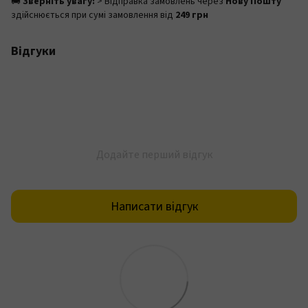
🚚
Зверніть увагу:
> Відправка замовлень через
Нову Пошту
здійснюється при сумі замовлення від
249 грн
Відгуки
Додайте перший відгук
Написати відгук