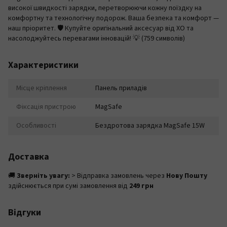
високої швидкості зарядки, перетворюючи кожну поїздку на
комфортну та технологічну подорож. Ваша безпека та комфорт —
наш пріоритет. 🛡️ Купуйте оригінальний аксесуар від XO та
насолоджуйтесь перевагами інновацій! 💡 (759 символів)
Характеристики
Місце кріплення
Панель приладів
Фіксація пристрою
MagSafe
Особливості
Бездротова зарядка MagSafe 15W
Доставка
🚚
Зверніть увагу:
> Відправка замовлень через
Нову Пошту
здійснюється при сумі замовлення від
249 грн
Відгуки