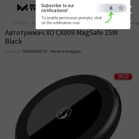
×
Subscribe to our
notifications!
To enable permission prompts, click
ESC
Каталог
Автотовари
Автотовари XO
Автотримач XO CX009 Mag
on the notification icon
Автотримач XO CX009 MagSafe 15W
Black
Артикул:
П0000020170
Написати відгук