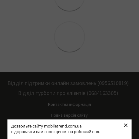
Відділ підтримки онлайн замовлень (0956510819)
Відділ турботи про клієнтів (0684163305)
Контактна інформація
Повна версія сайту
×
Дозвольте сайту mobiletrend.com.ua
Мапа сайту
відправляти вам сповіщення на робочий стіл.
© 2014—2026